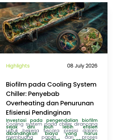
Highlights
08 July 2026
Biofilm pada Cooling System
Chiller: Penyebab
Overheating dan Penurunan
Efisiensi Pendinginan
Investasi pada pengendalian biofilm
Cooling system pada chiller dirancang
sejak dini jauh lebih efisien
untuk bekerja secara presisi dalam
dibandingkan biaya yang harus
membuang panas
dari proses