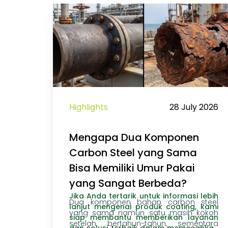
Highlights
28 July 2026
Mengapa Dua Komponen
Carbon Steel yang Sama
Bisa Memiliki Umur Pakai
yang Sangat Berbeda?
Jika Anda tertarik untuk informasi lebih
Dua komponen bahan carbon steel
lanjut mengenai produk coating, kami
yang sama namun satu masih kokoh
siap membantu
memberikan layanan
setelah bertahun-tahun, sementara