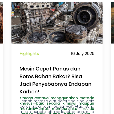
Highlights
16 July 2026
Mesin Cepat Panas dan
Boros Bahan Bakar? Bisa
Jadi Penyebabnya Endapan
Karbon!
Carbon removal
menggunakan metode
Pernah merasa alat berat tiba-tiba lebih
khusus—baik secara kimiawi maupun
boros solar dari biasanya? Atau suhu
mekanis—untuk
membersihkan residu
mesin cepat naik padahal beban kerja