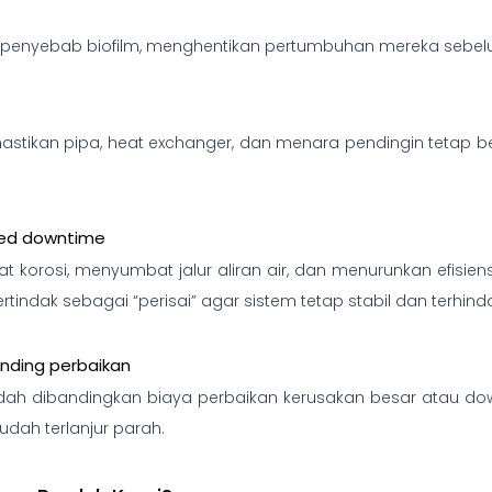
 penyebab biofilm, menghentikan pertumbuhan mereka sebel
stikan pipa, heat exchanger, dan menara pendingin tetap be
ned downtime
korosi, menyumbat jalur aliran air, dan menurunkan efisie
rtindak sebagai “perisai” agar sistem tetap stabil dan terhin
anding perbaikan
ndah dibandingkan biaya perbaikan kerusakan besar atau dow
dah terlanjur parah.