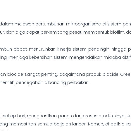
dalam melawan pertumbuhan mikroorganisme di sistem pendin
mur, dan alga dapat berkembang pesat, membentuk biofilm, da
umbuh dapat menurunkan kinerja sistem pendingin hingga p
nting: menjaga kebersihan sistem, mengendalikan mikroba akt
n biocide sangat penting, bagaimana produk biocide Gree
memilih pencegahan dibanding perbaikan.
setiap hari, menghasilkan panas dari proses produksinya. Un
 yang memastikan semua berjalan lancar. Namun, di balik ali