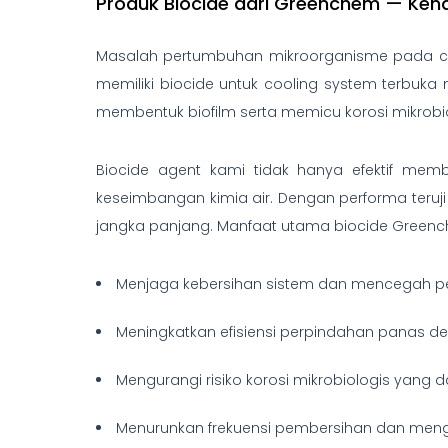
Produk Biocide dari Greenchem — Ken
Masalah pertumbuhan mikroorganisme pada cool
memiliki biocide untuk cooling system terbuk
membentuk biofilm serta memicu korosi mikrobio
Biocide agent kami tidak hanya efektif memb
keseimbangan kimia air. Dengan performa teruji 
jangka panjang. Manfaat utama biocide Green
Menjaga kebersihan sistem dan mencegah p
Meningkatkan efisiensi perpindahan panas d
Mengurangi risiko korosi mikrobiologis yang 
Menurunkan frekuensi pembersihan dan mengh