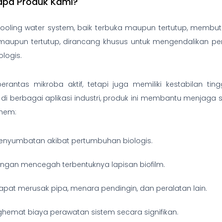
apa Produk Kami?
ing water system, baik terbuka maupun tertutup, membutuh
a maupun tertutup, dirancang khusus untuk mengendalikan pe
logis.
erantas mikroba aktif, tetapi juga memiliki kestabilan t
di berbagai aplikasi industri, produk ini membantu menjaga sis
chem:
enyumbatan akibat pertumbuhan biologis.
engan mencegah terbentuknya lapisan biofilm.
dapat merusak pipa, menara pendingin, dan peralatan lain.
emat biaya perawatan sistem secara signifikan.