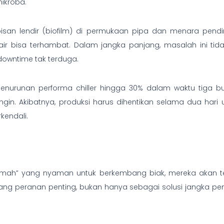
mikroba.
isan lendir (biofilm) di permukaan pipa dan menara pendi
n air bisa terhambat. Dalam jangka panjang, masalah ini ti
downtime tak terduga.
enurunan performa chiller hingga 30% dalam waktu tiga bula
endingin. Akibatnya, produksi harus dihentikan selama dua h
kendali.
rumah” yang nyaman untuk berkembang biak, mereka akan t
gang peranan penting, bukan hanya sebagai solusi jangka pen